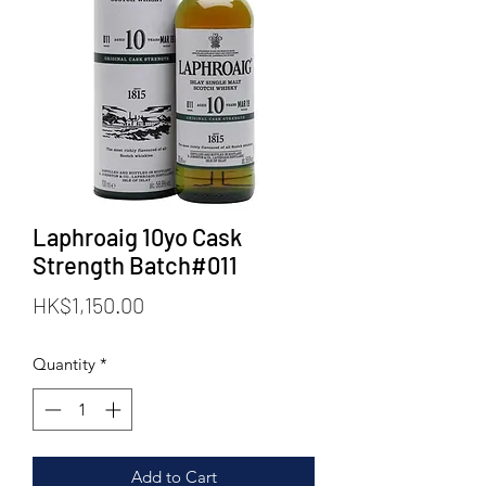
Laphroaig 10yo Cask
Strength Batch#011
Price
HK$1,150.00
Quantity
*
Add to Cart