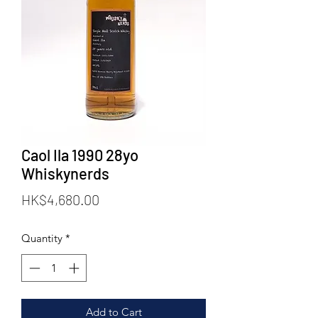
Caol Ila 1990 28yo
Whiskynerds
Price
HK$4,680.00
Quantity
*
Add to Cart